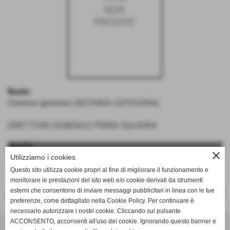
Ruolo:
Direttore generale (SECONDA CATEGORIA)
DIRETTORE GENERALE PRIMA SQUADRA
DATI
close
Utilizziamo i cookies
ruolo:
DIRETTORE GENERALE
Questo sito utilizza cookie propri al fine di migliorare il funzionamento e
monitorare le prestazioni del sito web e/o cookie derivati da strumenti
esterni che consentono di inviare messaggi pubblicitari in linea con le tue
<< PRECEDENTE
SUCCESSIVO >>
preferenze, come dettagliato nella Cookie Policy. Per continuare è
necessario autorizzare i nostri cookie. Cliccando sul pulsante
ACCONSENTO, acconsenti all'uso dei cookie. Ignorando questo banner e
Unione Sportiva Dilettantistica ORATORIO SAN MICHELE