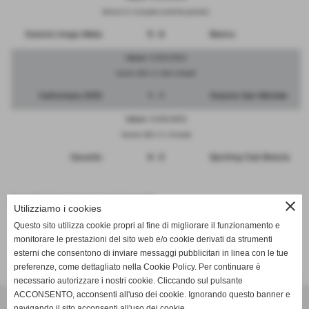
Brescia C.S. Comunale via del Risorgimento
Oratorio Urago Mella
9 - 0
Bienno
Sabato 12/02/2022
Sarezzo (BS) C.S. Mario Redaelli
Valtrompia 2000
1 - 1
Oratorio San Michele
Sabato 12/02/2022
Gavardo (BS) C.S. Comunale
Gavardo
4 - 2
Sporting Club Brescia
inserisci un nuovo commento
close
Utilizziamo i cookies
Questo sito utilizza cookie propri al fine di migliorare il funzionamento e
monitorare le prestazioni del sito web e/o cookie derivati da strumenti
SCHEDA
-
CALENDARIO E RISULTATI
esterni che consentono di inviare messaggi pubblicitari in linea con le tue
preferenze, come dettagliato nella Cookie Policy. Per continuare è
necessario autorizzare i nostri cookie. Cliccando sul pulsante
ACCONSENTO, acconsenti all'uso dei cookie. Ignorando questo banner e
Unione Sportiva Dilettantistica ORATORIO SAN MICHELE
navigando il sito acconsenti all'uso dei cookie.