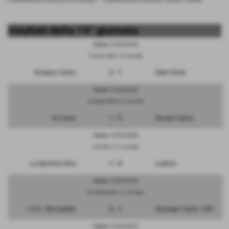
risultati della 19° giornata
Sabato 12/02/2022
Orzinuovi (BS) C.S. Comunale
Orceana Calcio
2 - 1
Eden Esine
Sabato 12/02/2022
Lumezzane (BS) C.S. Comunale
Vs Lume
1 - 5
Rovato Calcio
Sabato 12/02/2022
Ome (BS) C. S. Comunale
La Sportiva Ome
1 - 0
Lodrino
Sabato 12/02/2022
Roncadelle (BS) C.S. Comunale
C.S.C. Roncadelle
3 - 1
Gussago Calcio 1981
Sabato 12/02/2022