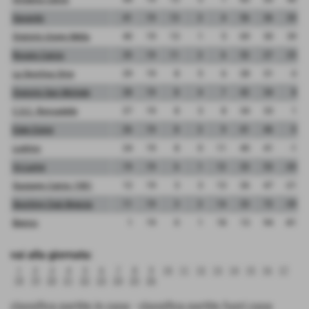
Gavardo
41
19
13
2
4
56
36
20
Oratorio Urago Mella
40
19
13
1
5
69
30
39
Rovato Calcio
35
19
11
2
6
52
27
25
La Sportiva Ome
29
19
8
5
6
28
31
-3
Oratorio San Michele
28
19
8
4
7
42
34
8
C.S.C. Roncadelle
27
19
8
3
8
34
33
1
Eden Esine
26
19
8
2
9
41
46
-5
Lodrino
24
19
8
0
11
40
41
-1
Vs Lume
19
19
6
1
12
33
53
-20
Gussago Calcio 1981
12
19
3
3
13
26
47
-21
Sporting Club Brescia
11
19
3
2
14
33
72
-39
Bienno
1
19
0
1
18
13
94
-81
vai alla giornata:
1
2
3
4
5
6
7
8
9
10
11
12
13
14
15
16
17
18
19
20
21
22
23
24
25
26
classifica partite in casa
-
classifica partite fuori casa