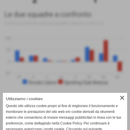
Le due squadre a confronto
Tutte le statistiche sulle due squadre messe a confronto
100
50
0
-50
PT
G
V
N
P
GF
GS
DR
Rovato Calcio
Sporting Club Brescia
close
Utilizziamo i cookies
Questo sito utilizza cookie propri al fine di migliorare il funzionamento e
monitorare le prestazioni del sito web e/o cookie derivati da strumenti
SCHEDA
-
CALENDARIO E RISULTATI
-
CLASSIFICA
esterni che consentono di inviare messaggi pubblicitari in linea con le tue
preferenze, come dettagliato nella Cookie Policy. Per continuare è
necessario autorizzare i nostri cookie. Cliccando sul pulsante