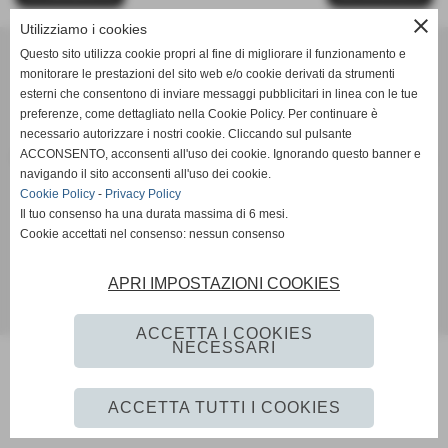
close
Utilizziamo i cookies
Unione Sportiva Dilettantistica ORATORIO SAN MICHELE
Questo sito utilizza cookie propri al fine di migliorare il funzionamento e
via Mulini, 6 - 25039 Travagliato (Brescia)
monitorare le prestazioni del sito web e/o cookie derivati da strumenti
n. Registro Nazionale C.O.N.I. Associazioni Sportive - F.I.G.C. 46398 -
esterni che consentono di inviare messaggi pubblicitari in linea con le tue
F.I.P.A.V. 46399
preferenze, come dettagliato nella Cookie Policy. Per continuare è
necessario autorizzare i nostri cookie. Cliccando sul pulsante
P.I. 03113970176 C.F 03113970176
ACCONSENTO, acconsenti all'uso dei cookie. Ignorando questo banner e
PALLACANESTRO e PALLAVOLO c/o Palasport Comunale - via IV Novembre
navigando il sito acconsenti all'uso dei cookie.
- 25039 Travagliato (Brescia)
Cookie Policy
-
Privacy Policy
Tel. 030/6864168 Segreteria Oratorio San Michele Fax 030/6864168
Il tuo consenso ha una durata massima di 6 mesi.
Cell. Comunicazioni urgenti 335/5733332
Cookie accettati nel consenso: nessun consenso
info@usdoratoriosanmichele.it
segretario@usdoratoriosanmichele.it
© 2009 - Tutti i diritti sono riservati a: U.S.D. ORATORIO SAN MICHELE
APRI IMPOSTAZIONI COOKIES
Realizzazione siti web www.sitoper.it
ACCETTA I COOKIES
NECESSARI
ACCETTA TUTTI I COOKIES