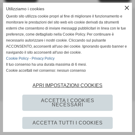
close
Utilizziamo i cookies
Unione Sportiva Dilettantistica ORATORIO SAN MICHELE
Questo sito utilizza cookie propri al fine di migliorare il funzionamento e
via Mulini, 6 - 25039 Travagliato (Brescia)
monitorare le prestazioni del sito web e/o cookie derivati da strumenti
n. Registro Nazionale C.O.N.I. Associazioni Sportive - F.I.G.C. 46398 -
esterni che consentono di inviare messaggi pubblicitari in linea con le tue
F.I.P.A.V. 46399
preferenze, come dettagliato nella Cookie Policy. Per continuare è
necessario autorizzare i nostri cookie. Cliccando sul pulsante
P.I. 03113970176 C.F 03113970176
ACCONSENTO, acconsenti all'uso dei cookie. Ignorando questo banner e
PALLACANESTRO e PALLAVOLO c/o Palasport Comunale - via IV Novembre
navigando il sito acconsenti all'uso dei cookie.
- 25039 Travagliato (Brescia)
Cookie Policy
-
Privacy Policy
Tel. 030/6864168 Segreteria Oratorio San Michele Fax 030/6864168
Il tuo consenso ha una durata massima di 6 mesi.
Cell. Comunicazioni urgenti 335/5733332
Cookie accettati nel consenso: nessun consenso
info@usdoratoriosanmichele.it
segretario@usdoratoriosanmichele.it
© 2009 - Tutti i diritti sono riservati a: U.S.D. ORATORIO SAN MICHELE
APRI IMPOSTAZIONI COOKIES
Realizzazione siti web www.sitoper.it
ACCETTA I COOKIES
NECESSARI
ACCETTA TUTTI I COOKIES