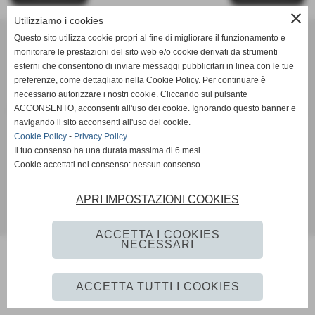
close
Utilizziamo i cookies
Unione Sportiva Dilettantistica ORATORIO SAN MICHELE
Questo sito utilizza cookie propri al fine di migliorare il funzionamento e
via Mulini, 6 - 25039 Travagliato (Brescia)
monitorare le prestazioni del sito web e/o cookie derivati da strumenti
n. Registro Nazionale C.O.N.I. Associazioni Sportive - F.I.G.C. 46398 -
esterni che consentono di inviare messaggi pubblicitari in linea con le tue
F.I.P.A.V. 46399
preferenze, come dettagliato nella Cookie Policy. Per continuare è
necessario autorizzare i nostri cookie. Cliccando sul pulsante
P.I. 03113970176 C.F 03113970176
ACCONSENTO, acconsenti all'uso dei cookie. Ignorando questo banner e
PALLACANESTRO e PALLAVOLO c/o Palasport Comunale - via IV Novembre
navigando il sito acconsenti all'uso dei cookie.
- 25039 Travagliato (Brescia)
Cookie Policy
-
Privacy Policy
Tel. 030/6864168 Segreteria Oratorio San Michele Fax 030/6864168
Il tuo consenso ha una durata massima di 6 mesi.
Cell. Comunicazioni urgenti 335/5733332
Cookie accettati nel consenso: nessun consenso
info@usdoratoriosanmichele.it
segretario@usdoratoriosanmichele.it
© 2009 - Tutti i diritti sono riservati a: U.S.D. ORATORIO SAN MICHELE
APRI IMPOSTAZIONI COOKIES
Realizzazione siti web www.sitoper.it
ACCETTA I COOKIES
NECESSARI
ACCETTA TUTTI I COOKIES